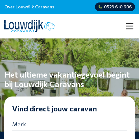
Over Louwdijk Caravans
0523 610 606
Het ultieme vakantiegevoel begint
bij Louwdijk Caravans
Vind direct jouw caravan