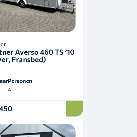
ner
tner Averso 460 TS ’10
er, Fransbed)
aar
Personen
4
.450