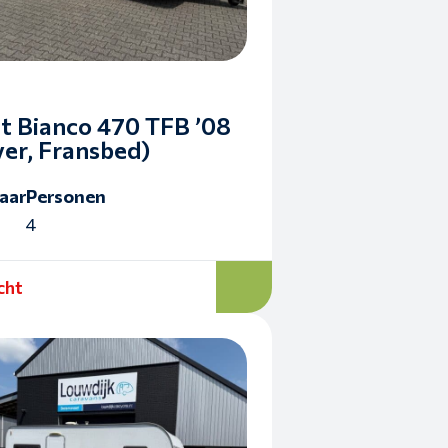
t Bianco 470 TFB ’08
er, Fransbed)
aar
Personen
4
cht