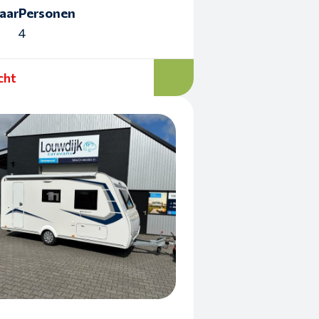
aar
Personen
4
cht