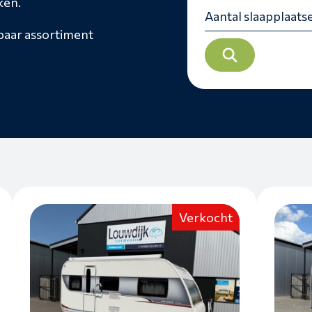
ken.
rbaar assortiment
Verkocht