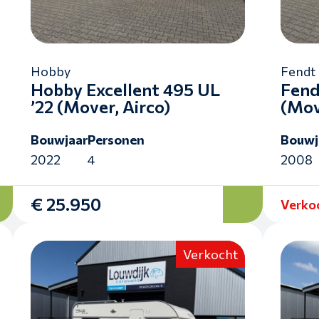
Hobby
Fendt
Hobby Excellent 495 UL
Fend
’22 (Mover, Airco)
(Mov
Bouwjaar
Personen
Bouwj
2022
4
2008
€ 25.950
Verko
Verkocht