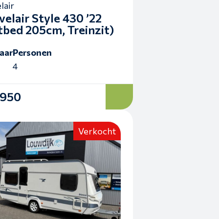
lair
velair Style 430 ’22
tbed 205cm, Treinzit)
aar
Personen
4
.950
Verkocht