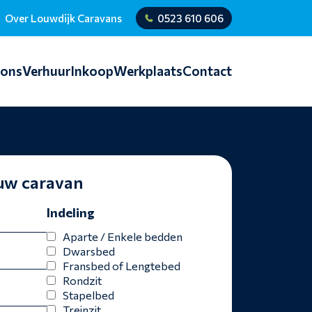
Over Louwdijk Caravans
0523 610 606
ions
Verhuur
Inkoop
Werkplaats
Contact
ouw caravan
Indeling
Aparte / Enkele bedden
Dwarsbed
Fransbed of Lengtebed
Rondzit
Stapelbed
Treinzit