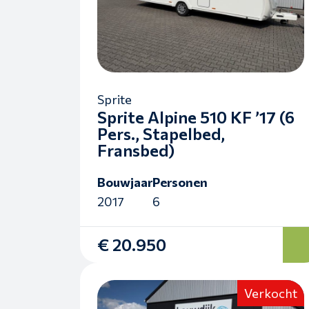
Sprite
Sprite Alpine 510 KF ’17 (6
Pers., Stapelbed,
Fransbed)
Bouwjaar
Personen
2017
6
€ 20.950
Verkocht