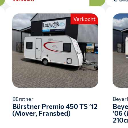
Verkocht
Bürstner
Beyer
Bürstner Premio 450 TS ’12
Beye
(Mover, Fransbed)
’06 
210c