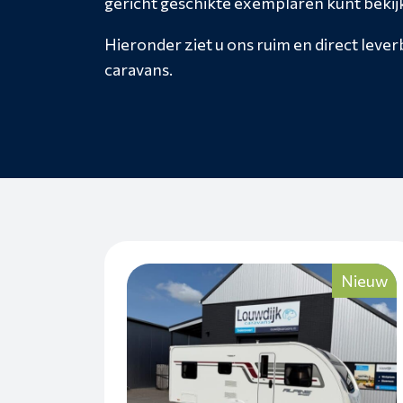
gericht geschikte exemplaren kunt bekij
Hieronder ziet u ons ruim en direct leve
caravans.
Nieuw