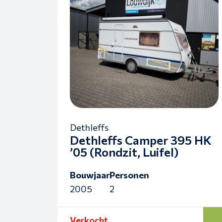
Dethleffs
Dethleffs Camper 395 HK
’05 (Rondzit, Luifel)
Bouwjaar
Personen
2005
2
Verkocht