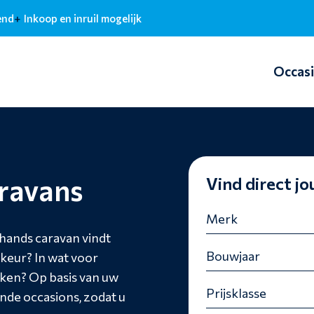
end
Inkoop en inruil mogelijk
Occas
ravans
Vind direct j
hands caravan vindt
rkeur? In wat voor
eken? Op basis van uw
de occasions, zodat u