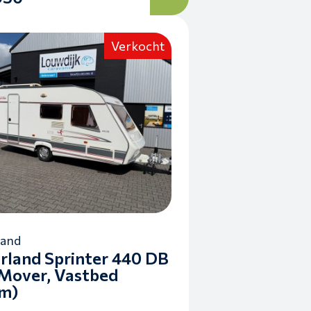
Verkocht
land
rland Sprinter 440 DB
(Mover, Vastbed
m)