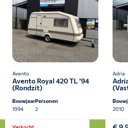
Avento
Adria
Avento Royal 420 TL ’94
Adri
(Rondzit)
(Vas
Bouwjaar
Personen
Bouwj
1994
2
2010
€ 9.
Verkocht