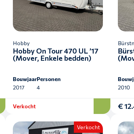
Hobby
Bürst
Hobby On Tour 470 UL ’17
Bürs
(Mover, Enkele bedden)
(Mov
Bouwjaar
Personen
Bouwj
2017
4
2010
€ 12
Verkocht
Verkocht