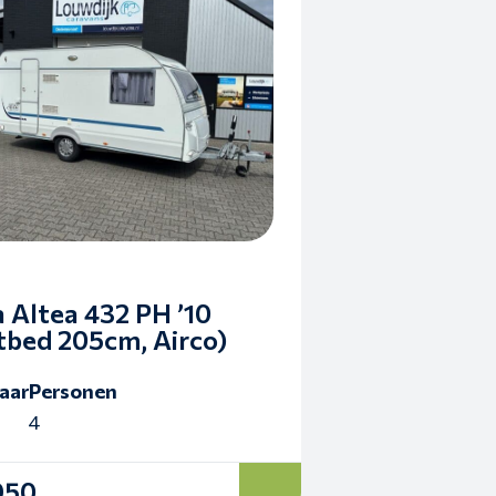
a Altea 432 PH ’10
tbed 205cm, Airco)
aar
Personen
4
950