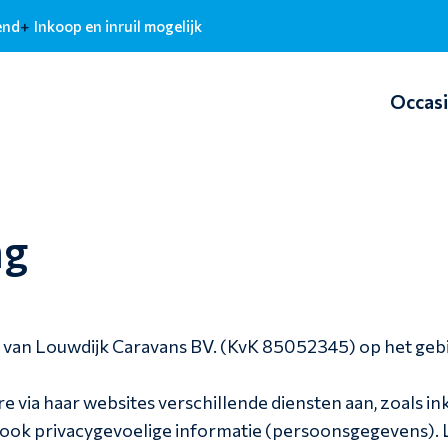
end
Inkoop en inruil mogelijk
Occas
ng
id van Louwdijk Caravans BV. (KvK 85052345) op het geb
 via haar websites verschillende diensten aan, zoals i
ook privacygevoelige informatie (persoonsgegevens). L