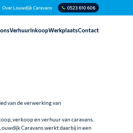
Over Louwdijk Caravans
0523 610 606
ions
Verhuur
Inkoop
Werkplaats
Contact
ied van de verwerking van
nkoop, verkoop en verhuur van caravans.
ouwdijk Caravans werkt daarbij in een