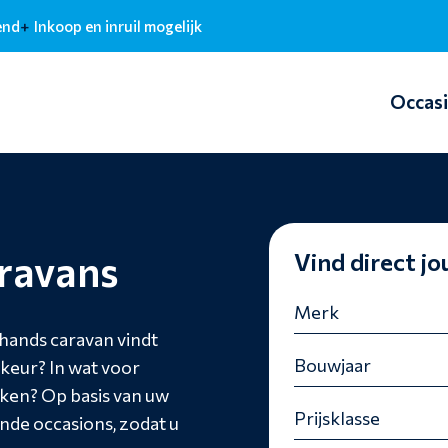
end
Inkoop en inruil mogelijk
Occas
ravans
Vind direct j
hands caravan vindt
rkeur? In wat voor
eken? Op basis van uw
de occasions, zodat u