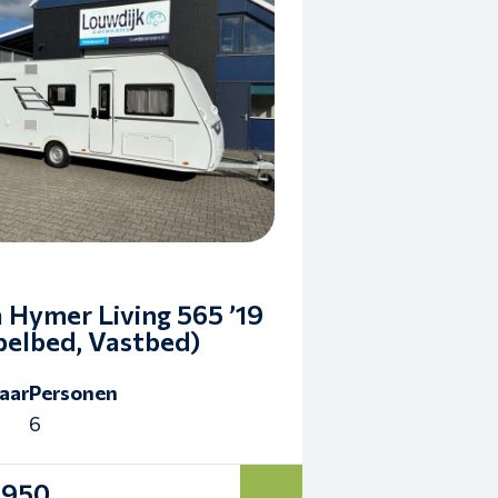
a Hymer Living 565 ’19
pelbed, Vastbed)
aar
Personen
6
.950