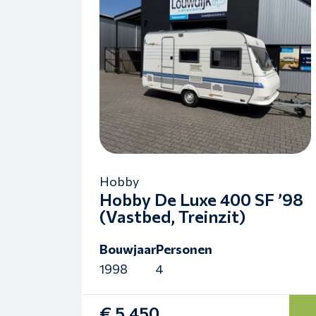
Hobby
Hobby De Luxe 400 SF ’98
(Vastbed, Treinzit)
Bouwjaar
Personen
1998
4
€ 5.450