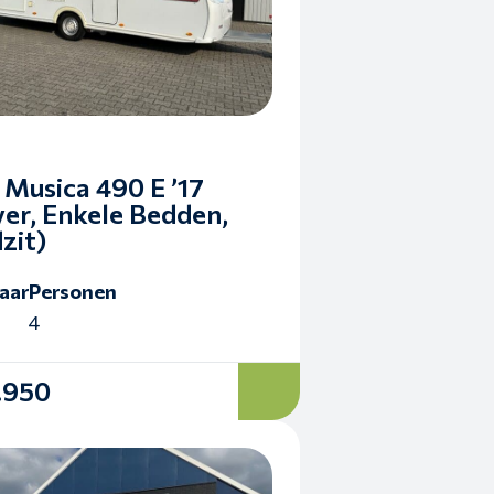
Musica 490 E ’17
er, Enkele Bedden,
zit)
aar
Personen
4
.950