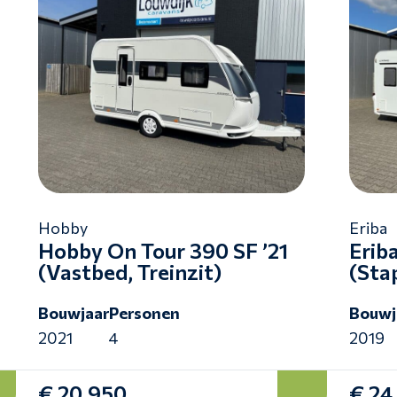
Hobby
Eriba
Hobby On Tour 390 SF ’21
Erib
(Vastbed, Treinzit)
(Sta
Bouwjaar
Personen
Bouwj
2021
4
2019
€ 20.950
€ 24