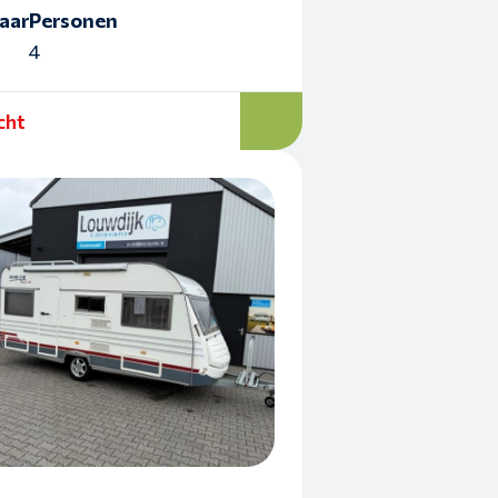
aar
Personen
4
cht