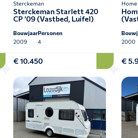
Sterckeman
Home 
Sterckeman Starlett 420
Home
CP ’09 (Vastbed, Luifel)
(Vas
Bouwjaar
Personen
Bouwj
2009
4
2000
€ 10.450
€ 5.