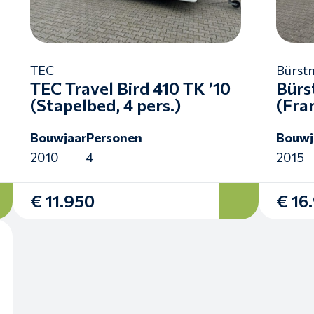
TEC
Bürst
TEC Travel Bird 410 TK ’10
Bürs
(Stapelbed, 4 pers.)
(Fra
Bouwjaar
Personen
Bouwj
2010
4
2015
€ 11.950
€ 16