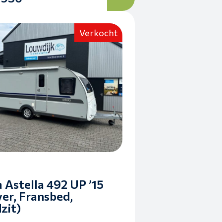
Verkocht
a Astella 492 UP ’15
er, Fransbed,
zit)