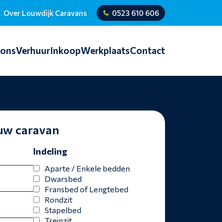
Over Louwdijk Caravans
0523 610 606
ions
Verhuur
Inkoop
Werkplaats
Contact
ouw caravan
Indeling
Aparte / Enkele bedden
Dwarsbed
Fransbed of Lengtebed
Rondzit
Stapelbed
Treinzit