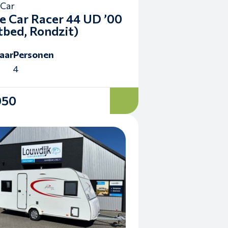
Car
 Car Racer 44 UD ’00
tbed, Rondzit)
aar
Personen
4
950