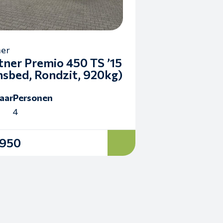
ner
tner Premio 450 TS ’15
nsbed, Rondzit, 920kg)
aar
Personen
4
.950