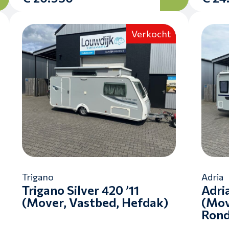
Verkocht
Trigano
Adria
Trigano Silver 420 ’11
Adri
(Mover, Vastbed, Hefdak)
(Mov
Rond