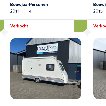
Bouwjaar
Personen
Bouwj
2011
4
2015
Verkocht
Verko