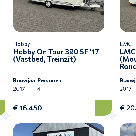
Hobby
LMC
Hobby On Tour 390 SF ’17
LMC 
(Vastbed, Treinzit)
(Mov
Rond
Bouwjaar
Personen
Bouwj
2017
4
2017
€ 16.450
€ 20