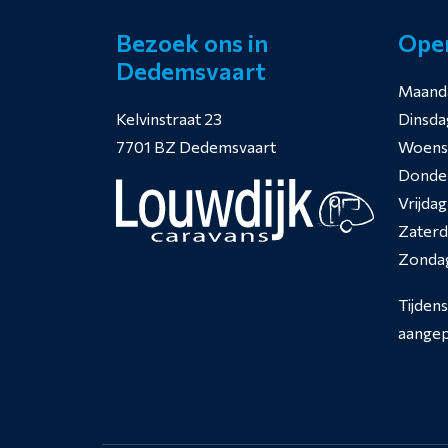
Bezoek ons in
Open
Dedemsvaart
Maand
Kelvinstraat 23
Dinsda
7701 BZ Dedemsvaart
Woens
Donde
Vrijdag
Zater
Zonda
Tijden
aangep