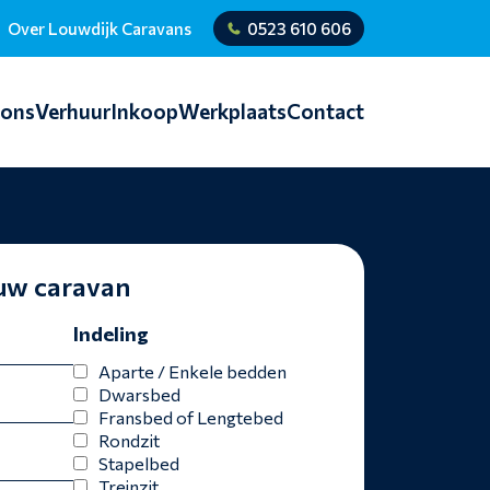
Over Louwdijk Caravans
0523 610 606
ions
Verhuur
Inkoop
Werkplaats
Contact
ouw caravan
Indeling
Aparte / Enkele bedden
Dwarsbed
Fransbed of Lengtebed
Rondzit
Stapelbed
Treinzit