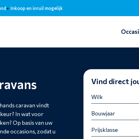
end
Inkoop en inruil mogelijk
Occas
ravans
Vind direct j
hands caravan vindt
rkeur? In wat voor
eken? Op basis van uw
de occasions, zodat u