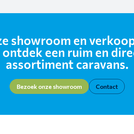
e showroom en verkoop
 ontdek een ruim en dire
assortiment caravans.
Bezoek onze showroom
Contact