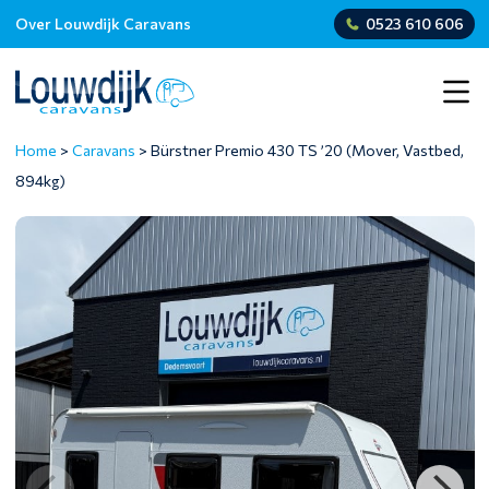
Over Louwdijk Caravans
0523 610 606
Home
>
Caravans
>
Bürstner Premio 430 TS ’20 (Mover, Vastbed,
894kg)