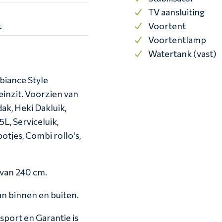
TV aansluiting
Voortent
t
Voortentlamp
Watertank (vast)
biance Style
inzit. Voorzien van
k, Heki Dakluik,
5L, Serviceluik,
otjes, Combi rollo's,
 van 240 cm.
an binnen en buiten.
nsport en Garantie is