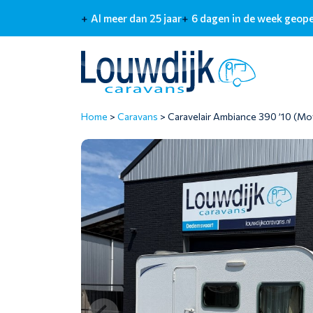
Al meer dan 25 jaar
6 dagen in de week geop
Home
>
Caravans
>
Caravelair Ambiance 390 ’10 (Mo