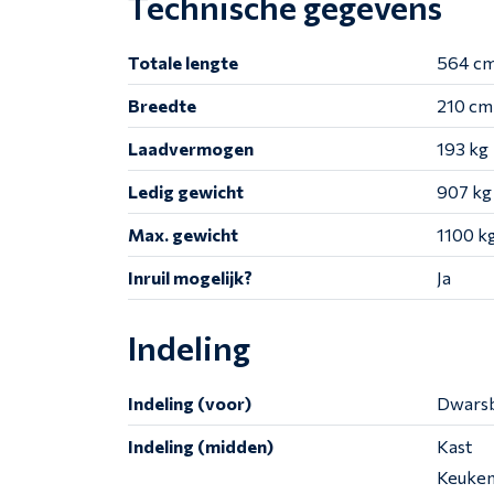
Technische gegevens
Totale lengte
564 c
Breedte
210 cm
Laadvermogen
193 kg
Ledig gewicht
907 kg
Max. gewicht
1100 k
Inruil mogelijk?
Ja
Indeling
Indeling (voor)
Dwars
Indeling (midden)
Kast
Keuke