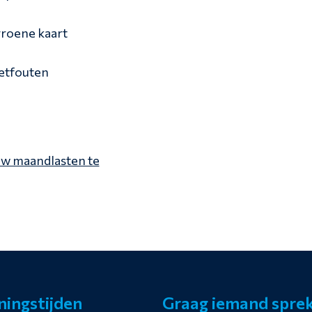
roene kaart
zetfouten
uw maandlasten te
ingstijden
Graag iemand spre