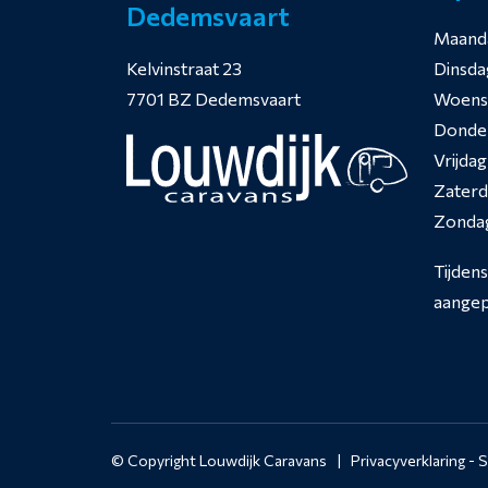
Dedemsvaart
Maand
Kelvinstraat 23
Dinsda
7701 BZ Dedemsvaart
Woens
Donde
Vrijdag
Zater
Zonda
Tijden
aangep
© Copyright Louwdijk Caravans |
Privacyverklaring
-
S