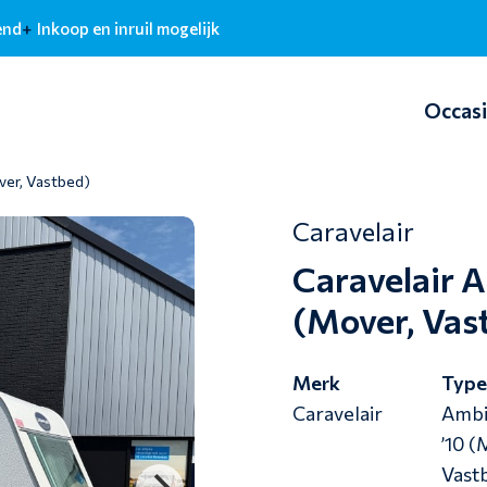
end
Inkoop en inruil mogelijk
Occas
ver, Vastbed)
Caravelair
Caravelair 
(Mover, Vas
Merk
Typ
Caravelair
Ambi
’10 (
Vast