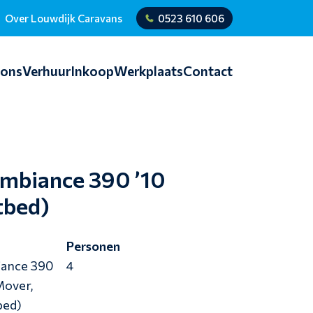
Over Louwdijk Caravans
0523 610 606
ions
Verhuur
Inkoop
Werkplaats
Contact
Ambiance 390 ’10
tbed)
e
Personen
ance 390
4
Mover,
bed)