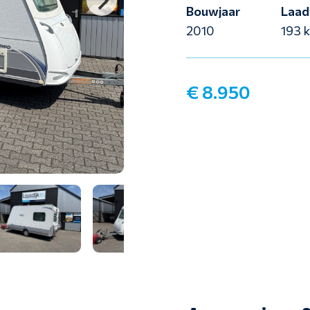
Bouwjaar
Laad
2010
193 
€ 8.950