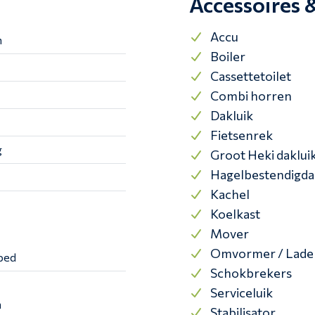
Accessoires 
Accu
m
Boiler
Cassettetoilet
Combi horren
Dakluik
Fietsenrek
g
Groot Heki daklui
Hagelbestendigda
Kachel
Koelkast
Mover
Omvormer / Lade
bed
Schokbrekers
Serviceluik
n
Stabilisator