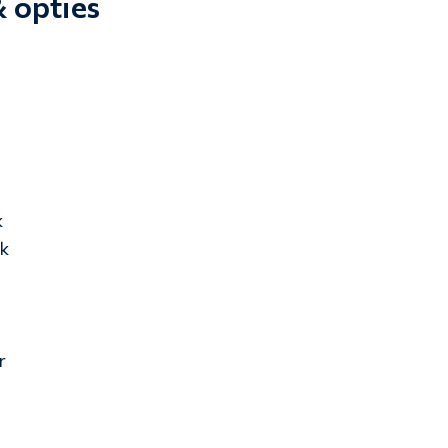
& opties
k
k
r