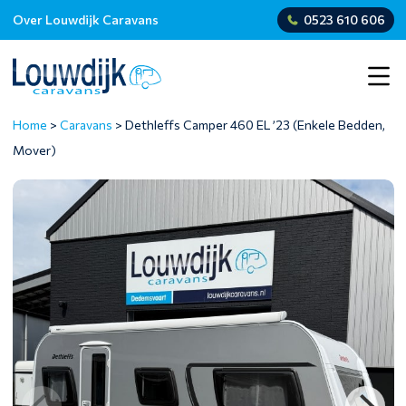
Over Louwdijk Caravans
0523 610 606
Home
>
Caravans
>
Dethleffs Camper 460 EL ’23 (Enkele Bedden,
Mover)