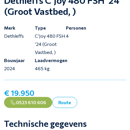
Dethleffs C’Joy 480 FSH ’24
(Groot Vastbed, )
Merk
Type
Personen
Dethleffs
C’Joy 480 FSH
4
’24 (Groot
Vastbed, )
Bouwjaar
Laadvermogen
2024
465 kg
€ 19.950
0523 610 606
Route
Technische gegevens