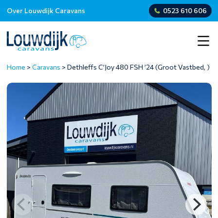
Over Louwdijk Caravans
0523 610 606
Home
>
Caravans
>
Dethleffs C’Joy 480 FSH ’24 (Groot Vastbed, )