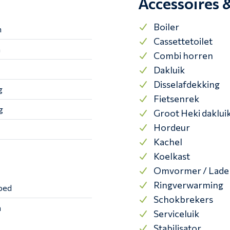
Accessoires 
Boiler
m
Cassettetoilet
m
Combi horren
Dakluik
Disselafdekking
g
Fietsenrek
g
Groot Heki daklui
Hordeur
Kachel
Koelkast
Omvormer / Lade
Ringverwarming
bed
Schokbrekers
n
Serviceluik
Stabilisator