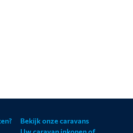
ken?
Bekijk onze caravans
Uw caravan inkopen of