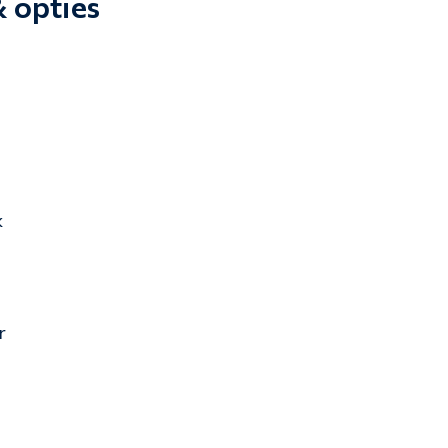
& opties
k
r