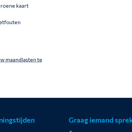
roene kaart
zetfouten
uw maandlasten te
ingstijden
Graag iemand spre