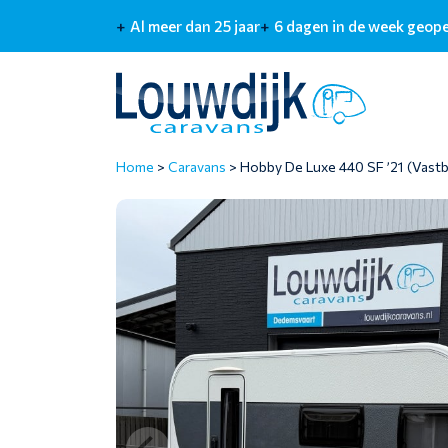
Al meer dan 25 jaar
6 dagen in de week geop
Home
>
Caravans
>
Hobby De Luxe 440 SF ’21 (Vast