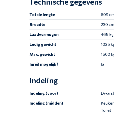
Technische gegevens
Totale lengte
609 c
Breedte
230 c
Laadvermogen
465 kg
Ledig gewicht
1035 k
Max. gewicht
1500 k
Inruil mogelijk?
Ja
Indeling
Indeling (voor)
Dwars
Indeling (midden)
Keuke
Toilet