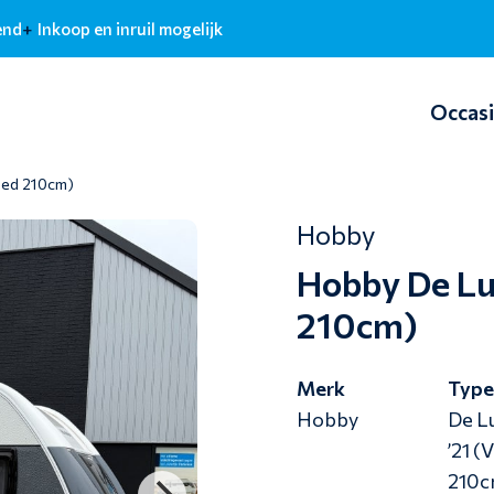
end
Inkoop en inruil mogelijk
Occas
bed 210cm)
Hobby
Hobby De Lu
210cm)
Merk
Typ
Hobby
De L
’21 (
210c