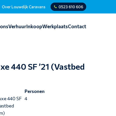
Over Louwdijk Caravans
0523 610 606
ions
Verhuur
Inkoop
Werkplaats
Contact
xe 440 SF ’21 (Vastbed
e
Personen
uxe 440 SF
4
Vastbed
m)