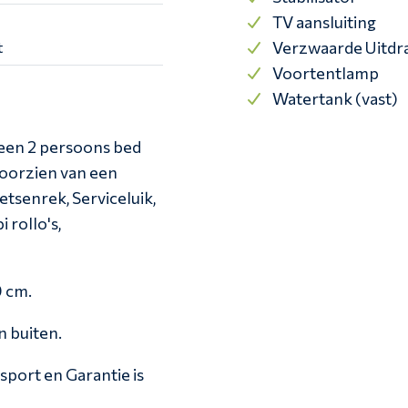
TV aansluiting
Verzwaarde Uitdr
t
Voortentlamp
Watertank (vast)
en 2 persoons bed
Voorzien van een
ietsenrek, Serviceluik,
 rollo's,
0 cm.
n buiten.
nsport en Garantie is