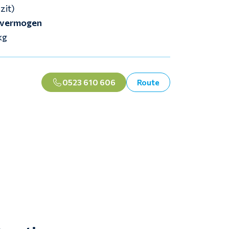
zit)
vermogen
kg
0523 610 606
Route