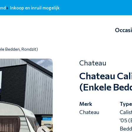
end
Inkoop en inruil mogelijk
Occas
ele Bedden, Rondzit)
Chateau
Chateau Cal
(Enkele Bed
Merk
Typ
Chateau
Calis
’05 
Bedd