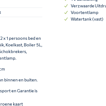
Verzwaarde Uitdr
Voortentlamp
t
Watertank (vast)
2 x 1 persoons bed en
k, Koelkast, Boiler 5L,
 Schokbrekers,
tentlamp.
 cm
an binnen en buiten.
nsport en Garantie is
roene kaart