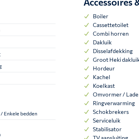
Accessoires 
Boiler
Cassettetoilet
m
Combi horren
Dakluik
Disselafdekking
g
Groot Heki daklui
g
Hordeur
Kachel
Koelkast
Omvormer / Lade
Ringverwarming
Schokbrekers
 / Enkele bedden
Serviceluik
Stabilisator
n
TV aansluiting