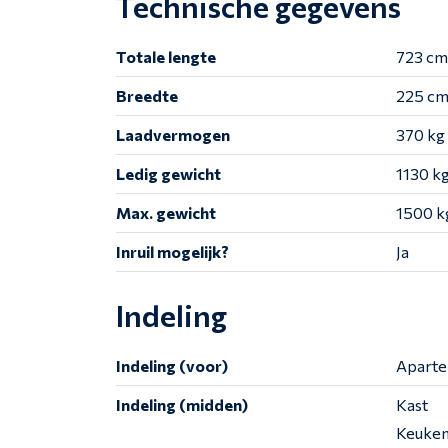
Technische gegevens
Totale lengte
723 cm
Breedte
225 c
Laadvermogen
370 kg
Ledig gewicht
1130 k
Max. gewicht
1500 k
Inruil mogelijk?
Ja
Indeling
Indeling (voor)
Aparte
Indeling (midden)
Kast
Keuke