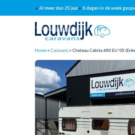
Al meer dan 25 jaar
6 dagen in de week geop
Home
>
Caravans
>
Chateau Calista 490 EU ’05 (Enk