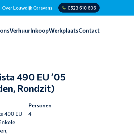
Over Louwdijk Caravans
0523 610 606
ions
Verhuur
Inkoop
Werkplaats
Contact
ista 490 EU ’05
den, Rondzit)
e
Personen
ta 490 EU
4
(Enkele
en,