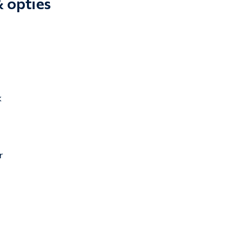
& opties
k
r