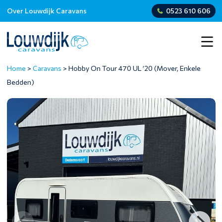
Over Louwdijk Caravans
0523 610 606
Home
>
Caravans
>
Hobby On Tour 470 UL ’20 (Mover, Enkele
Bedden)